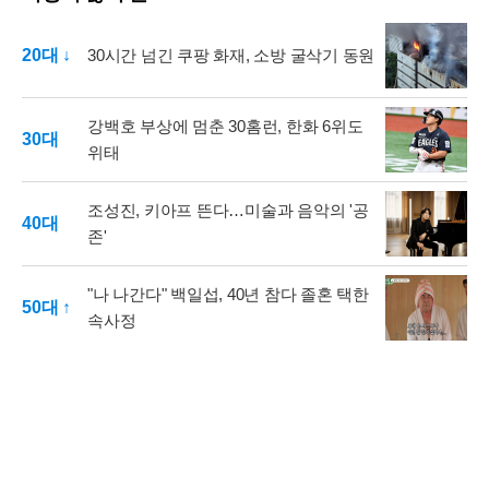
20대 ↓
30시간 넘긴 쿠팡 화재, 소방 굴삭기 동원
강백호 부상에 멈춘 30홈런, 한화 6위도
30대
위태
조성진, 키아프 뜬다…미술과 음악의 '공
40대
존'
"나 나간다" 백일섭, 40년 참다 졸혼 택한
50대 ↑
속사정