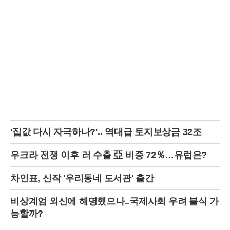
위한 평가위원회 구성과 백서 발간을 지시하며 발 빠른 행보를 보이고 있
다. 반면 장 대표는 선거 후 일주일이 지나도록 당선자나 낙선자들과의
기본적인 면담조차 진행하지 않은 채 장외 시위에만 몰두하고 있다는 비
판을 받는다. 영남권 중진 의원들 사이에서는 승리한 쪽보다 못한 야당
지도부의 무능함이 보수 재건의 가장 큰 걸림돌이라는 쓴소리가 터져 나
오고 있다.정치권에서는 장 대표의 이번 돌출 행동이 여야 협상 국면에도
찬물을 끼얹었다고 평가한다. 투표용지 부족 사태에 대한 국정조사와 특
검 협상이 진행 중인 상황에서, 야당 대표가 음모론을 들고 나오면서 협
상의 동력이 상실될 위기에 처했기 때문이다. 민주당은 이를 두고 국민의
힘이 선거 불복을 위해 '윤 어게인'의 망령을 되살리려 한다며 공세의 수
위를 높이고 있다. 결과적으로 장 대표의 행보가 여권에게 반격의 빌미를
제공하고, 야당이 제기한 정당한 선거 관리 부실 의혹마저 음모론으로 치
부되게 만들었다는 비난이 쏟아지고 있다.장 대표의 과거 행적들 또한 다
'집값 다시 자극하나?'.. 역대급 토지보상금 32조
시금 도마 위에 오르며 사퇴 압박을 가중시키고 있다. 연초 한동훈 의원
제명 사태부터 대통령의 내란 혐의에 대한 부적절한 옹호 발언, 그리고
외교적 성과 없는 '빈손 방미' 논란까지 겹치며 리더십은 이미 바닥을 쳤
우크라 전쟁 이후 러 수출 亞 비중 72％…유럽은?
다는 분석이다. 당 관계자들은 장 대표가 사퇴를 거부하고 음모론에 매몰
될수록 국민의힘의 수권 정당 이미지는 회복 불가능한 타격을 입을 것이
차인표, 신작 '우리동네 도서관' 출간
라고 경고하고 있다. 보수 진영의 미래를 위해 지도부 총사퇴를 포함한
근본적인 인적 쇄신이 필요하다는 목소리가 6·10 만세운동 기념일의 정
비상계엄 외신에 해명했으나..국제사회 우려 불식 가
국을 뜨겁게 달구고 있다.
능할까?