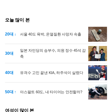
오늘 많이 본
20대 ↓
서울 40도 육박, 온열질환 사망자 속출
일본 자민당의 승부수, 의원 정수 45석 감
30대
축
40대
유격수 고민 끝낸 KIA, 하주석이 살렸다
50대 ↑
아스팔트 60도, 내 타이어는 안전할까?
여성이 많이 본