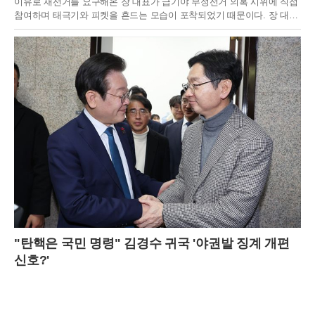
이유로 재선거를 요구해온 장 대표가 급기야 부정선거 의혹 시위에 직접
참여하며 태극기와 피켓을 흔드는 모습이 포착되었기 때문이다. 장 대표
는 전날 서울 송파구에서 열린 시위에 모자와 마스크로 얼굴을 가린 채
비공개로 참석했으나, 현장 유튜브 방송을 통해 '당일투표 수개표'와 '부
정선거' 문구가 적힌 피켓을 든 사실이 밝혀졌다. 이는 단순한 선거 관리
부실 지적을 넘어 선거 결과 자체를 부정하는 행보로 해석되어 당 안팎에
큰 충격을 주고 있다.장 대표는 이번 사태에 대해 과학적 확률을 근거로
내세우며 자신의 주장을 굽히지 않고 있다. 그는 인천과 전남광주 등 일
부 지역에서 관내 사전투표 득표수가 일치하는 이른바 '쌍둥이 득표' 현상
이 나타난 것을 두고, 지구가 멸망할 때까지 일어나기 힘든 우연이라며
부정선거의 증거라고 주장했다. 기자들과 만난 자리에서도 용어의 선택
보다는 의혹 해소가 중요하다며 시위 참여를 정당화했다. 하지만 이러한
주장은 과거 보수 진영 일부에서 제기되어 당의 외연 확장을 가로막았던
음모론과 궤를 같이한다는 점에서 당내 합리적 보수층의 강한 반발을 사
고 있다.국민의힘 지도부와 의원들 사이에서는 자조 섞인 비판과 함께 장
대표의 자질론이 급부상하고 있다. 당내 인사들은 투표권 침해에 대한 항
의는 정당할 수 있으나, 제1야당 대표가 극단적인 음모론자들과 손을 잡
는 것은 차원이 다른 문제라고 입을 모은다. 특히 당 일각에서는 장 대표
"탄핵은 국민 명령" 김경수 귀국 '야권발 징계 개편
의 행보가 과거 강성 우파 정당인 자유혁신당과 다를 바 없다는 비판까지
나오며, 선거 패배 이후 당의 수습을 책임져야 할 대표가 오히려 혼란을
신호?'
가중시키고 있다는 비토 정서가 확산하고 있다. 선거 백서 발간이나 패인
분석 등 후속 조치 대신 당권 유지에만 급급하다는 지적이다.상대 진영인
더불어민주당과의 대비도 장 대표를 궁지로 몰아넣고 있다. 선거에서 승
리한 민주당 정청래 대표는 오히려 겸손한 자세로 승패 요인을 분석하기