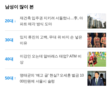
남성이 많이 본
재건축 입주권 지키려 서둘렀나…李, 아
20대 ↓
파트 매각 방식 도마
있지 류진의 고백, 무대 위 바지 손 넣은
30대
이유
이강인 오는데 알바레스 태업? ATM 비
40대
상
명태균의 ‘예고 글’ 현실? 오세훈 벌금 10
50대 ↑
00만원에 서울시 술렁