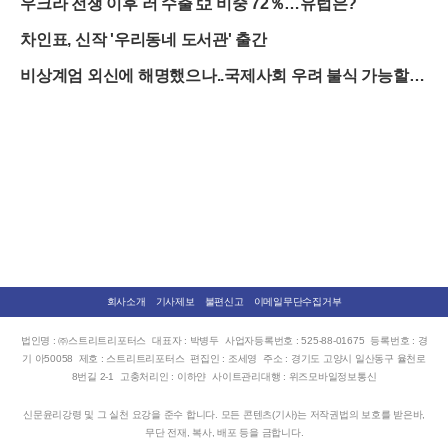
우크라 전쟁 이후 러 수출 亞 비중 72％…유럽은?
차인표, 신작 '우리동네 도서관' 출간
비상계엄 외신에 해명했으나..국제사회 우려 불식 가능할
까?
회사소개
기사제보
불편신고
이메일무단수집거부
법인명 : ㈜스트리트리포터스
대표자 : 박병두
사업자등록번호 : 525-88-01675
등록번호 : 경
기 아50058
제호 : 스트리트리포터스
편집인 : 조세영
주소 : 경기도 고양시 일산동구 율천로
8번길 2-1
고충처리인 : 이하얀
사이트관리대행 : 위즈모바일정보통신
신문윤리강령 및 그 실천 요강을 준수 합니다. 모든 콘텐츠(기사)는 저작권법의 보호를 받은바,
무단 전재, 복사, 배포 등을 금합니다.