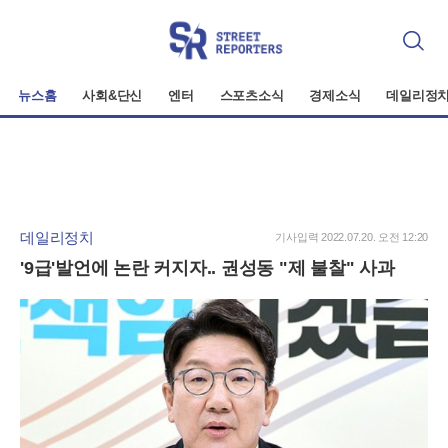
검
색
뉴스홈
사회&단신
엔터
스포츠소식
경제소식
데일리정
데일리정치
기사입력 2022.07.20. 오전 12:20
'9급'발언에 논란 커지자.. 권성동 "제 불찰" 사과