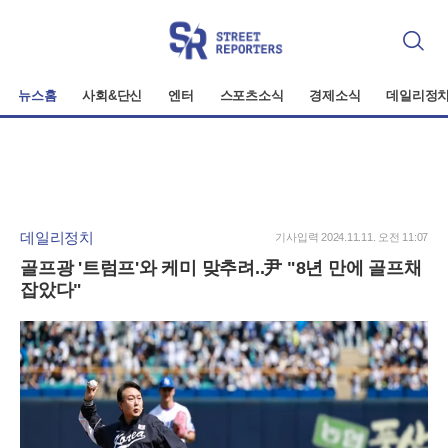
검
색
뉴스홈
사회&단신
엔터
스포츠소식
경제소식
데일리정
데일리정치
기사입력 2024.11.11. 오전 11:07
골프광 '트럼프'와 케미 맞추려..尹 "8년 만에 골프채
잡았다"