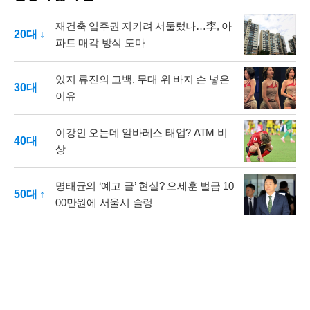
재건축 입주권 지키려 서둘렀나…李, 아
20대 ↓
파트 매각 방식 도마
있지 류진의 고백, 무대 위 바지 손 넣은
30대
이유
이강인 오는데 알바레스 태업? ATM 비
40대
상
명태균의 ‘예고 글’ 현실? 오세훈 벌금 10
50대 ↑
00만원에 서울시 술렁