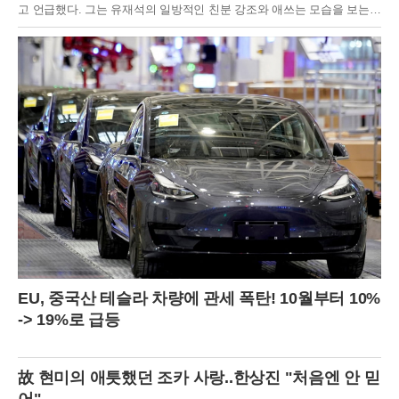
고 언급했다. 그는 유재석의 일방적인 친분 강조와 애쓰는 모습을 보는
것이 불편했으며, 두 사람 사이에 사적인 대화나 친밀한 관계가 없었다고
설명했다.전도연은 "'요정재형'은 편하게 촬영했지만, '핑계고'는 정말 불
편했다"라고 말하며, "제가 리액션을 잘 못하고 유재석 씨가 애쓰는 걸 보
는 게 편하지 않았다"고 덧붙였다. 또 유재석과 핑계고를 찍고 나서 전화
번호를 교환하고 문자도 받았다고 해 웃음을 자아냈다.전도연의 솔직한
발언 이후, ‘핑계고’ 영상은 조회 수 348만 뷰를 기록하며 큰 인기를 끌었
다. 그러나 시청자들 사이에서 전도연의 태도에 대한 의견이 엇갈리고 있
다. 일부 시청자들은 전도연의 솔직함을 긍정적으로 평가하며, 유재석과
의 티키타카가 재미있었다고 반응했다. 반면, 다른 이들은 전도연의 태도
가 무례하다고 지적하며 비판의 목소리를 냈다.댓글에서 일부는 전도연
의 투명하고 솔직한 화법이 오히려 매력적이라고 평가하는 반면, 다른 이
들은 예능 프로그램과 맞지 않는다고 비판했다.
EU, 중국산 테슬라 차량에 관세 폭탄! 10월부터 10%
-> 19%로 급등
故 현미의 애틋했던 조카 사랑..한상진 "처음엔 안 믿