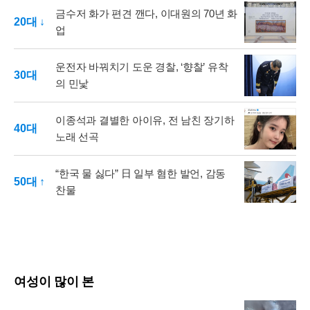
금수저 화가 편견 깬다, 이대원의 70년 화
20대 ↓
업
운전자 바꿔치기 도운 경찰, ‘향찰’ 유착
30대
의 민낯
이종석과 결별한 아이유, 전 남친 장기하
40대
노래 선곡
“한국 물 싫다” 日 일부 혐한 발언, 감동
50대 ↑
찬물
여성이 많이 본