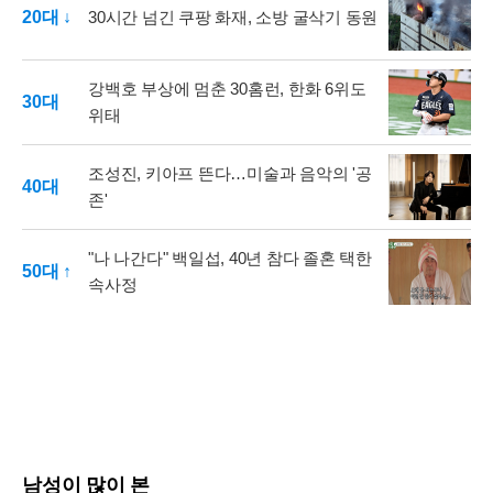
20대 ↓
30시간 넘긴 쿠팡 화재, 소방 굴삭기 동원
강백호 부상에 멈춘 30홈런, 한화 6위도
30대
위태
조성진, 키아프 뜬다…미술과 음악의 '공
40대
존'
"나 나간다" 백일섭, 40년 참다 졸혼 택한
50대 ↑
속사정
남성이 많이 본