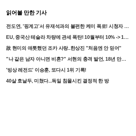
읽어볼 만한 기사
전도연, '핑계고'서 유재석과의 불편한 케미 폭로! 시청자 반
응은?
EU, 중국산 테슬라 차량에 관세 폭탄! 10월부터 10% -> 1
9%로 급등
故 현미의 애틋했던 조카 사랑..한상진 "처음엔 안 믿어"
"나 같은 남자 아니면 비혼?" 서현의 충격 발언, 18년 만에
터졌다
'빙상 레전드' 이승훈, 또다시 1위 기록!
40살 호날두, 미쳤다...독일 침몰시킨 결정적 한 방