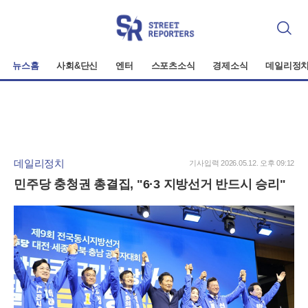
검
색
뉴스홈
사회&단신
엔터
스포츠소식
경제소식
데일리정
데일리정치
기사입력 2026.05.12. 오후 09:12
민주당 충청권 총결집, "6·3 지방선거 반드시 승리"