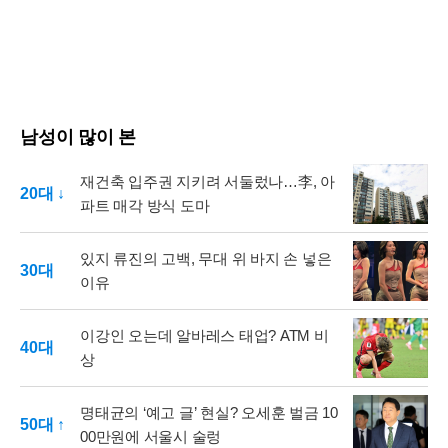
남성이 많이 본
재건축 입주권 지키려 서둘렀나…李, 아
20대 ↓
파트 매각 방식 도마
있지 류진의 고백, 무대 위 바지 손 넣은
30대
이유
이강인 오는데 알바레스 태업? ATM 비
40대
상
명태균의 ‘예고 글’ 현실? 오세훈 벌금 10
50대 ↑
00만원에 서울시 술렁