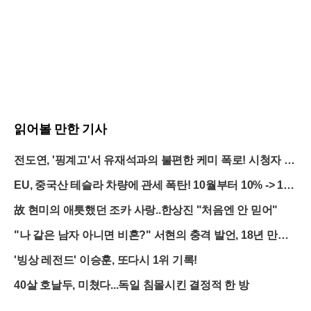
읽어볼 만한 기사
전도연, '핑계고'서 유재석과의 불편한 케미 폭로! 시청자 반
응은?
EU, 중국산 테슬라 차량에 관세 폭탄! 10월부터 10% -> 1
9%로 급등
故 현미의 애틋했던 조카 사랑..한상진 "처음엔 안 믿어"
"나 같은 남자 아니면 비혼?" 서현의 충격 발언, 18년 만에
터졌다
'빙상 레전드' 이승훈, 또다시 1위 기록!
40살 호날두, 미쳤다...독일 침몰시킨 결정적 한 방