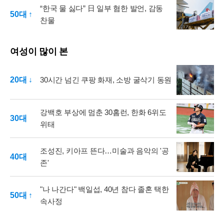
“한국 물 싫다” 日 일부 혐한 발언, 감동
50대 ↑
찬물
여성이 많이 본
20대 ↓
30시간 넘긴 쿠팡 화재, 소방 굴삭기 동원
강백호 부상에 멈춘 30홈런, 한화 6위도
30대
위태
조성진, 키아프 뜬다…미술과 음악의 '공
40대
존'
"나 나간다" 백일섭, 40년 참다 졸혼 택한
50대 ↑
속사정