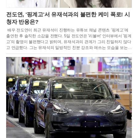
전도연, '핑계고'서 유재석과의 불편한 케미 폭로! 시
청자 반응은?
배우 전도연이 최근 유재석이 진행하는 유튜브 채널 콘텐츠 ‘핑계고’에
출연한 후 솔직한 소감을 전했다. 5일 전도연은 '리볼버' 인터뷰에서 '핑계
고'의 촬영이 불편했다고 밝히며, 유재석과의 관계가 그리 친밀하지 않다
고 언급했다. 그는 유재석의 일방적인 친분 강조와 애쓰는 모습을 보는
것이 불편했으며, 두 사람 사이에 사적인 대화나 친밀한 관계가 없었다고
설명했다.전도연은 "'요정재형'은 편하게 촬영했지만, '핑계고'는 정말 불
편했다"라고 말하며, "제가 리액션을 잘 못하고 유재석 씨가 애쓰는 걸 보
는 게 편하지 않았다"고 덧붙였다. 또 유재석과 핑계고를 찍고 나서 전화
번호를 교환하고 문자도 받았다고 해 웃음을 자아냈다.전도연의 솔직한
발언 이후, ‘핑계고’ 영상은 조회 수 348만 뷰를 기록하며 큰 인기를 끌었
다. 그러나 시청자들 사이에서 전도연의 태도에 대한 의견이 엇갈리고 있
다. 일부 시청자들은 전도연의 솔직함을 긍정적으로 평가하며, 유재석과
의 티키타카가 재미있었다고 반응했다. 반면, 다른 이들은 전도연의 태도
가 무례하다고 지적하며 비판의 목소리를 냈다.댓글에서 일부는 전도연
의 투명하고 솔직한 화법이 오히려 매력적이라고 평가하는 반면, 다른 이
들은 예능 프로그램과 맞지 않는다고 비판했다.