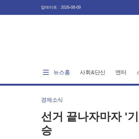
업데이트 : 2026-08-09
뉴스홈
사회&단신
엔터
경제소식
선거 끝나자마자 '기
승