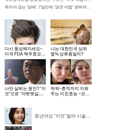
죽어야 끊는 '담배'..7일만에 "금연 비법" 밝혀져 충격!
다시 풍성해지세요~
나는 대한민국 상위
미국 FDA 맥주효모샴
몇% 상류층일까?
푸 !!
나만 살찌는 원인? "이
싹싹~흔적까지 지워
것"으로 "아랫뱃살,옆
주는 미친효능 ~모공
구리" 다 빠진다!
크림
중년여성 "이것"발라 시술없
는 매끈 피부 화제!
 난리나!!