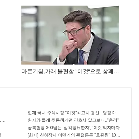
마른기침,가래 불편함 "이것"으로 상쾌해
져!
 한달
현재 국내 주식시장 "이것"최고치 경신...당장 매수해라!!
."충격"
환자와 몰래 뒷돈챙기던 간호사 알고보니.."충격"
공복혈당 300넘는 '심각당뇨환자', '이것'먹자마자
!
[화제] 천하장사 이만기의 관절튼튼 "호관원" 100%당첨 혜택