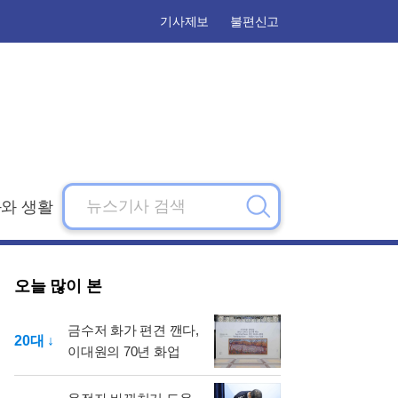
기사제보
불편신고
와 생활
검
색
오늘 많이 본
금수저 화가 편견 깬다,
20대 ↓
이대원의 70년 화업