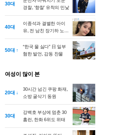
운전자 바꿔치기 도운
30대
경찰, ‘향찰’ 유착의 민낯
이종석과 결별한 아이
40대
유, 전 남친 장기하 노래
선곡
“한국 물 싫다” 日 일부
50대 ↑
혐한 발언, 감동 찬물
여성이 많이 본
30시간 넘긴 쿠팡 화재,
20대 ↓
소방 굴삭기 동원
강백호 부상에 멈춘 30
30대
홈런, 한화 6위도 위태