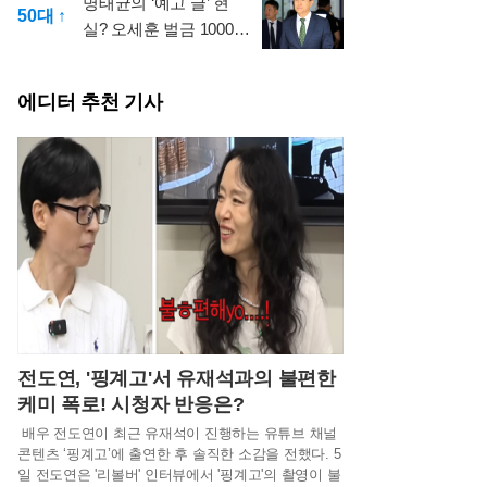
명태균의 ‘예고 글’ 현
50대 ↑
실? 오세훈 벌금 1000만
원에 서울시 술렁
에디터 추천 기사
전도연, '핑계고'서 유재석과의 불편한
케미 폭로! 시청자 반응은?
배우 전도연이 최근 유재석이 진행하는 유튜브 채널
콘텐츠 ‘핑계고’에 출연한 후 솔직한 소감을 전했다. 5
일 전도연은 '리볼버' 인터뷰에서 '핑계고'의 촬영이 불