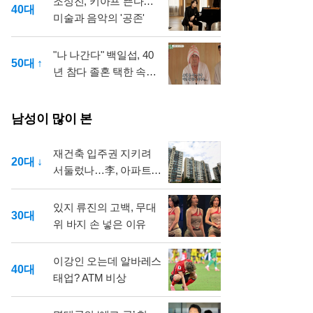
조성진, 키아프 뜬다…
40대
미술과 음악의 '공존'
"나 나간다" 백일섭, 40
50대 ↑
년 참다 졸혼 택한 속사
정
남성이 많이 본
재건축 입주권 지키려
20대 ↓
서둘렀나…李, 아파트
매각 방식 도마
있지 류진의 고백, 무대
30대
위 바지 손 넣은 이유
이강인 오는데 알바레스
40대
태업? ATM 비상