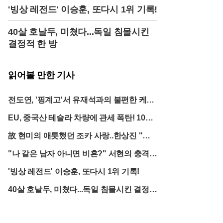
'빙상 레전드' 이승훈, 또다시 1위 기록!
40살 호날두, 미쳤다...독일 침몰시킨
결정적 한 방
읽어볼 만한 기사
전도연, '핑계고'서 유재석과의 불편한 케미
폭로! 시청자 반응은?
EU, 중국산 테슬라 차량에 관세 폭탄! 10월
부터 10% -> 19%로 급등
故 현미의 애틋했던 조카 사랑..한상진 "처
음엔 안 믿어"
"나 같은 남자 아니면 비혼?" 서현의 충격
발언, 18년 만에 터졌다
'빙상 레전드' 이승훈, 또다시 1위 기록!
40살 호날두, 미쳤다...독일 침몰시킨 결정적
한 방