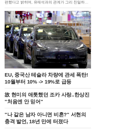
편했다고 밝히며, 유재석과의 관계가 그리 친밀하지
않다고 언급했다. 그는 유재석의 일방적인 친분 강조
와 애쓰는 모습을 보는 것이 불편했으며, 두 사람 사
이에 사적인 대화나 친밀한 관계가 없었다고 설명했
다.전도연은 "'요정재형'은 편하게 촬영했지만, '핑계
고'는 정말 불편했다"라고 말하며, "제가 리액션을 잘
못하고 유재석 씨가 애쓰는 걸 보는 게 편하지 않았
다"고 덧붙였다. 또 유재석과 핑계고를 찍고 나서 전
화번호를 교환하고 문자도 받았다고 해 웃음을 자아
냈다.전도연의 솔직한 발언 이후, ‘핑계고’ 영상은 조
회 수 348만 뷰를 기록하며 큰 인기를 끌었다. 그러나
시청자들 사이에서 전도연의 태도에 대한 의견이 엇
갈리고 있다. 일부 시청자들은 전도연의 솔직함을 긍
정적으로 평가하며, 유재석과의 티키타카가 재미있었
EU, 중국산 테슬라 차량에 관세 폭탄!
다고 반응했다. 반면, 다른 이들은 전도연의 태도가
10월부터 10% -> 19%로 급등
무례하다고 지적하며 비판의 목소리를 냈다.댓글에서
일부는 전도연의 투명하고 솔직한 화법이 오히려 매
故 현미의 애틋했던 조카 사랑..한상진
력적이라고 평가하는 반면, 다른 이들은 예능 프로그
램과 맞지 않는다고 비판했다.
"처음엔 안 믿어"
"나 같은 남자 아니면 비혼?" 서현의
충격 발언, 18년 만에 터졌다