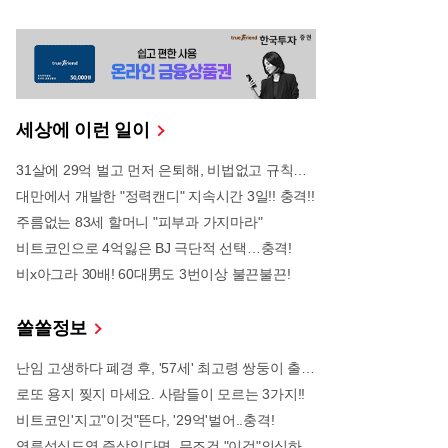
세상에 이런 일이
31살에 29억 벌고 먼저 은퇴해, 비법없고 규칙만 지켰다!
대만에서 개발한 "정력캔디" 지속시간 3일!! 충격!!
주름없는 83세 할머니 "피부과 가지마라"
비트코인으로 4억잃은 BJ 극단적 선택…충격!
비x아그라 30배! 60대男도 3번이상 불끈불끈!
쏠쏠정보
난임 고생하다 폐경 후, '57세' 최고령 쌍둥이 출산?
로또 용지 찢지 마세요. 사람들이 모르는 3가지!!
비트코인'지고"이것"뜬다, '29억'벌어..충격!
역류성식도염 증상있다면, 무조건 "이것"의심하세요. 간단치료법 나왔다!