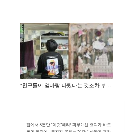
“친구들이 엄마랑 다퉜다는 것조차 부러
워요”
마자..바로
집에서 5분만 "이것"해라! 피부개선 효과가 바로 나타난다!!
 한달
코인 폭락에.. 투자자 몰리는 "이것" 상한가 포착해! 미리 투자