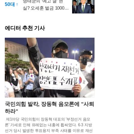
명태균의 ‘예고 글’ 현
50대 ↑
실? 오세훈 벌금 1000만
원에 서울시 술렁
에디터 추천 기사
국민의힘 발칵, 장동혁 음모론에 "사퇴
하라"
제1야당 국민의힘이 장동혁 대표의 '부정선거 음모
론' 가세로 인해 유례없는 내홍에 휩싸였다. 6·3 지방
선거 당시 발생한 투표용지 부족 사태를 이유로 재선