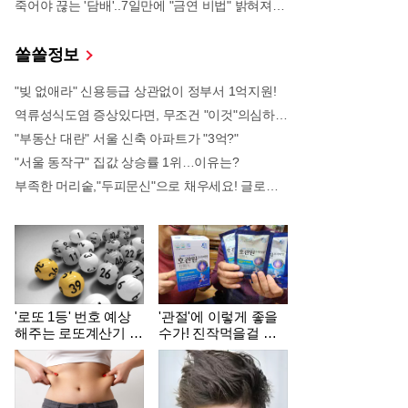
죽어야 끊는 '담배'..7일만에 "금연 비법" 밝혀져 충격!
쏠쏠정보
"빚 없애라" 신용등급 상관없이 정부서 1억지원!
역류성식도염 증상있다면, 무조건 "이것"의심하세요. 간단치료법 나왔다!
"부동산 대란" 서울 신축 아파트가 "3억?"
"서울 동작구" 집값 상승률 1위…이유는?
부족한 머리숱,"두피문신"으로 채우세요! 글로웰의원 의)96837
'로또 1등' 번호 예상
'관절'에 이렇게 좋을
해주는 로또계산기 화
수가! 진작먹을걸 그
제!
랬어요!
..