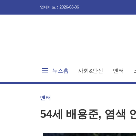
업데이트 : 2026-08-06
뉴스홈
사회&단신
엔터
엔터
54세 배용준, 염색 