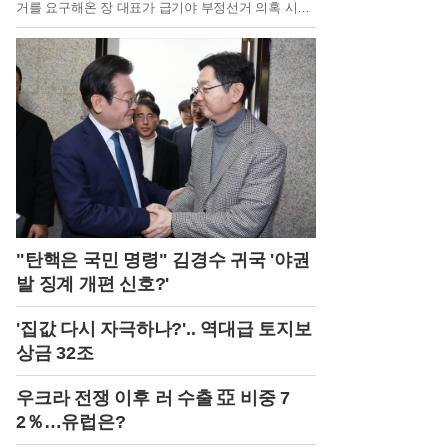
거를 요구해온 장 대표가 급기야 부정선거 의혹 시위
에 직접 참여하며 태극기와 피켓을 흔드는 모습이 포
착되었기 때문이다. 장 대표는 전날 서울 송파구에서
열린 시위에 모자와 마스크로 얼굴을 가린 채 비공개
로 참석했으나, 현장 유튜브 방송을 통해 '당일투표 수
개표'와 '부정선거' 문구가 적힌 피켓을 든 사실이 밝혀
졌다. 이는 단순한 선거 관리 부실 지적을 넘어 선거
결과 자체를 부정하는 행보로 해석되어 당 안팎에 큰
충격을 주고 있다.장 대표는 이번 사태에 대해 과학적
확률을 근거로 내세우며 자신의 주장을 굽히지 않고
있다. 그는 인천과 전남광주 등 일부 지역에서 관내
사전투표 득표수가 일치하는 이른바 '쌍둥이 득표' 현
상이 나타난 것을 두고, 지구가 멸망할 때까지 일어나
기 힘든 우연이라며 부정선거의 증거라고 주장했다.
"탄핵은 국민 명령" 김경수 귀국 '야권
기자들과 만난 자리에서도 용어의 선택보다는 의혹
발 징계 개편 신호?'
해소가 중요하다며 시위 참여를 정당화했다. 하지만
이러한 주장은 과거 보수 진영 일부에서 제기되어 당
'집값 다시 자극하나?'.. 역대급 토지보
의 외연 확장을 가로막았던 음모론과 궤를 같이한다
는 점에서 당내 합리적 보수층의 강한 반발을 사고 있
상금 32조
다.국민의힘 지도부와 의원들 사이에서는 자조 섞인
비판과 함께 장 대표의 자질론이 급부상하고 있다. 당
우크라 전쟁 이후 러 수출 亞 비중 7
내 인사들은 투표권 침해에 대한 항의는 정당할 수 있
2％…유럽은?
으나, 제1야당 대표가 극단적인 음모론자들과 손을
잡는 것은 차원이 다른 문제라고 입을 모은다. 특히