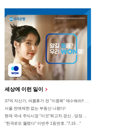
표의 행보가 여권에게 반격의 빌미를 제공하고, 야당
이 제기한 정당한 선거 관리 부실 의혹마저 음모론으
로 치부되게 만들었다는 비난이 쏟아지고 있다.장 대
표의 과거 행적들 또한 다시금 도마 위에 오르며 사퇴
압박을 가중시키고 있다. 연초 한동훈 의원 제명 사태
부터 대통령의 내란 혐의에 대한 부적절한 옹호 발언,
그리고 외교적 성과 없는 '빈손 방미' 논란까지 겹치며
리더십은 이미 바닥을 쳤다는 분석이다. 당 관계자들
은 장 대표가 사퇴를 거부하고 음모론에 매몰될수록
국민의힘의 수권 정당 이미지는 회복 불가능한 타격
을 입을 것이라고 경고하고 있다. 보수 진영의 미래를
위해 지도부 총사퇴를 포함한 근본적인 인적 쇄신이
필요하다는 목소리가 6·10 만세운동 기념일의 정국을
뜨겁게 달구고 있다.
세상에 이런 일이
37억 자산가, 여름휴가 전 "이종목" 매수해라!! 한달
서울 전매제한 없는 부동산 나왔다!
현재 국내 주식시장 "이것"최고치 경신...당장 매수해라!!
"한국로또 뚫렸다" 이번주 1등번호.."7,15…"