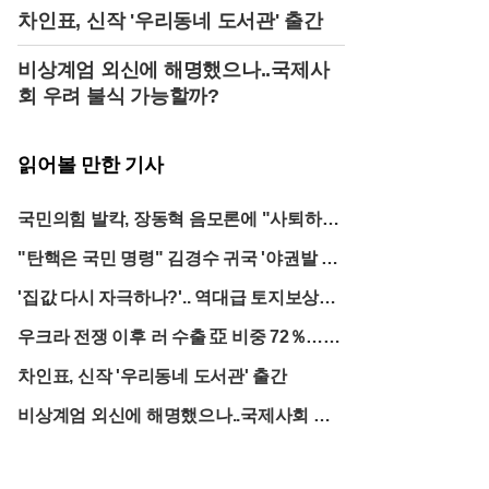
당 일각에서는 장 대표의 행보가 과거 강성 우파 정당
차인표, 신작 '우리동네 도서관' 출간
인 자유혁신당과 다를 바 없다는 비판까지 나오며, 선
거 패배 이후 당의 수습을 책임져야 할 대표가 오히려
비상계엄 외신에 해명했으나..국제사
혼란을 가중시키고 있다는 비토 정서가 확산하고 있
회 우려 불식 가능할까?
다. 선거 백서 발간이나 패인 분석 등 후속 조치 대신
당권 유지에만 급급하다는 지적이다.상대 진영인 더
불어민주당과의 대비도 장 대표를 궁지로 몰아넣고
있다. 선거에서 승리한 민주당 정청래 대표는 오히려
읽어볼 만한 기사
겸손한 자세로 승패 요인을 분석하기 위한 평가위원
회 구성과 백서 발간을 지시하며 발 빠른 행보를 보이
국민의힘 발칵, 장동혁 음모론에 "사퇴하
고 있다. 반면 장 대표는 선거 후 일주일이 지나도록
라"
당선자나 낙선자들과의 기본적인 면담조차 진행하지
"탄핵은 국민 명령" 김경수 귀국 '야권발 징
않은 채 장외 시위에만 몰두하고 있다는 비판을 받는
계 개편 신호?'
다. 영남권 중진 의원들 사이에서는 승리한 쪽보다 못
'집값 다시 자극하나?'.. 역대급 토지보상금
한 야당 지도부의 무능함이 보수 재건의 가장 큰 걸림
32조
돌이라는 쓴소리가 터져 나오고 있다.정치권에서는
우크라 전쟁 이후 러 수출 亞 비중 72％…유
장 대표의 이번 돌출 행동이 여야 협상 국면에도 찬물
럽은?
을 끼얹었다고 평가한다. 투표용지 부족 사태에 대한
차인표, 신작 '우리동네 도서관' 출간
국정조사와 특검 협상이 진행 중인 상황에서, 야당 대
표가 음모론을 들고 나오면서 협상의 동력이 상실될
비상계엄 외신에 해명했으나..국제사회 우
위기에 처했기 때문이다. 민주당은 이를 두고 국민의
려 불식 가능할까?
힘이 선거 불복을 위해 '윤 어게인'의 망령을 되살리려
한다며 공세의 수위를 높이고 있다. 결과적으로 장 대