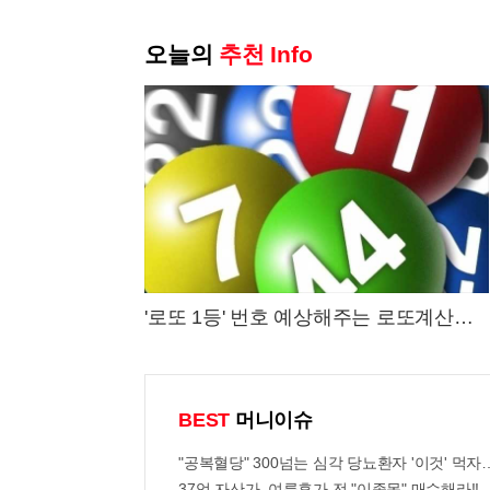
오늘의
추천 Info
'로또 1등' 번호 예상해주는 로또계산기
화제!
BEST
머니이슈
"공복혈당" 300넘는 심각 당뇨환자 '이것' 먹자
37억 자산가, 여름휴가 전 "이종목" 매수해라!!