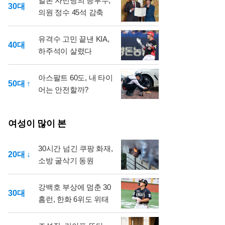
일본 자민당의 승부수,
30대
의원 정수 45석 감축
유격수 고민 끝낸 KIA,
40대
하주석이 살렸다
아스팔트 60도, 내 타이
50대 ↑
어는 안전할까?
여성이 많이 본
30시간 넘긴 쿠팡 화재,
20대 ↓
소방 굴삭기 동원
강백호 부상에 멈춘 30
30대
홈런, 한화 6위도 위태