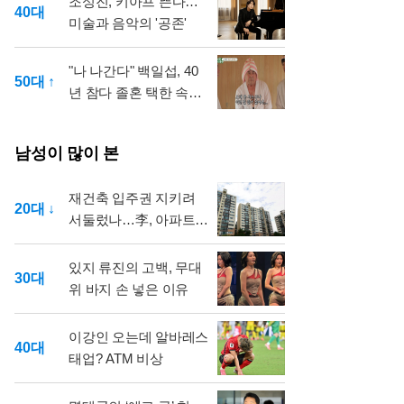
조성진, 키아프 뜬다…
40대
미술과 음악의 '공존'
"나 나간다" 백일섭, 40
50대 ↑
년 참다 졸혼 택한 속사
정
남성이 많이 본
재건축 입주권 지키려
20대 ↓
서둘렀나…李, 아파트
매각 방식 도마
있지 류진의 고백, 무대
30대
위 바지 손 넣은 이유
이강인 오는데 알바레스
40대
태업? ATM 비상