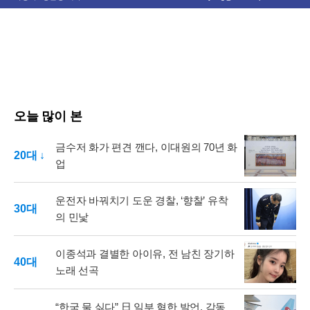
오늘 많이 본
금수저 화가 편견 깬다, 이대원의 70년 화
20대 ↓
업
운전자 바꿔치기 도운 경찰, ‘향찰’ 유착
30대
의 민낯
이종석과 결별한 아이유, 전 남친 장기하
40대
노래 선곡
“한국 물 싫다” 日 일부 혐한 발언, 감동