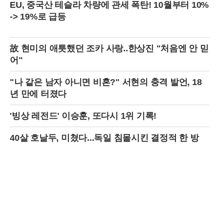
EU, 중국산 테슬라 차량에 관세 폭탄! 10월부터 10%
-> 19%로 급등
故 현미의 애틋했던 조카 사랑..한상진 "처음엔 안 믿
어"
"나 같은 남자 아니면 비혼?" 서현의 충격 발언, 18
년 만에 터졌다
'빙상 레전드' 이승훈, 또다시 1위 기록!
40살 호날두, 미쳤다...독일 침몰시킨 결정적 한 방