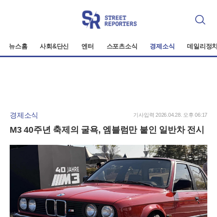
검
색
뉴스홈
사회&단신
엔터
스포츠소식
경제소식
데일리정
경제소식
기사입력 2026.04.28. 오후 06:17
M3 40주년 축제의 굴욕, 엠블럼만 붙인 일반차 전시