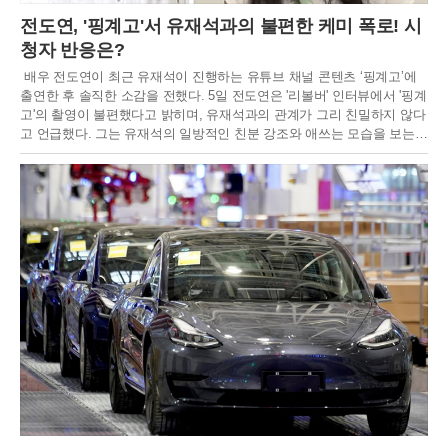
전도연, '핑계고'서 유재석과의 불편한 케미 폭로! 시
청자 반응은?
배우 전도연이 최근 유재석이 진행하는 유튜브 채널 콘텐츠 ‘핑계고’에
출연한 후 솔직한 소감을 전했다. 5일 전도연은 '리볼버' 인터뷰에서 '핑계
고'의 촬영이 불편했다고 밝히며, 유재석과의 관계가 그리 친밀하지 않다
고 언급했다. 그는 유재석의 일방적인 친분 강조와 애쓰는 모습을 보는
것이 불편했으며, 두 사람 사이에 사적인 대화나 친밀한 관계가 없었다고
설명했다.전도연은 "'요정재형'은 편하게 촬영했지만, '핑계고'는 정말 불
편했다"라고 말하며, "제가 리액션을 잘 못하고 유재석 씨가 애쓰는 걸 보
는 게 편하지 않았다"고 덧붙였다. 또 유재석과 핑계고를 찍고 나서 전화
번호를 교환하고 문자도 받았다고 해 웃음을 자아냈다.전도연의 솔직한
발언 이후, ‘핑계고’ 영상은 조회 수 348만 뷰를 기록하며 큰 인기를 끌었
다. 그러나 시청자들 사이에서 전도연의 태도에 대한 의견이 엇갈리고 있
다. 일부 시청자들은 전도연의 솔직함을 긍정적으로 평가하며, 유재석과
의 티키타카가 재미있었다고 반응했다. 반면, 다른 이들은 전도연의 태도
가 무례하다고 지적하며 비판의 목소리를 냈다.댓글에서 일부는 전도연
의 투명하고 솔직한 화법이 오히려 매력적이라고 평가하는 반면, 다른 이
들은 예능 프로그램과 맞지 않는다고 비판했다.