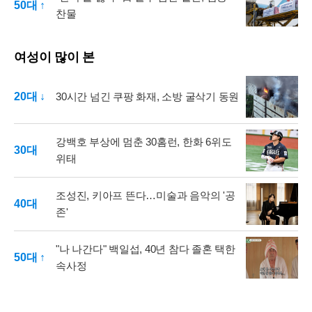
50대 ↑
찬물
여성이 많이 본
20대 ↓
30시간 넘긴 쿠팡 화재, 소방 굴삭기 동원
강백호 부상에 멈춘 30홈런, 한화 6위도
30대
위태
조성진, 키아프 뜬다…미술과 음악의 '공
40대
존'
"나 나간다" 백일섭, 40년 참다 졸혼 택한
50대 ↑
속사정