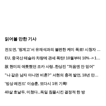
읽어볼 만한 기사
전도연, '핑계고'서 유재석과의 불편한 케미 폭로! 시청자 반
응은?
EU, 중국산 테슬라 차량에 관세 폭탄! 10월부터 10% -> 1
9%로 급등
故 현미의 애틋했던 조카 사랑..한상진 "처음엔 안 믿어"
"나 같은 남자 아니면 비혼?" 서현의 충격 발언, 18년 만에
터졌다
'빙상 레전드' 이승훈, 또다시 1위 기록!
40살 호날두, 미쳤다...독일 침몰시킨 결정적 한 방