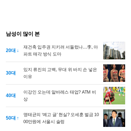
남성이 많이 본
재건축 입주권 지키려 서둘렀나…李, 아
20대 ↓
파트 매각 방식 도마
있지 류진의 고백, 무대 위 바지 손 넣은
30대
이유
이강인 오는데 알바레스 태업? ATM 비
40대
상
명태균의 ‘예고 글’ 현실? 오세훈 벌금 10
50대 ↑
00만원에 서울시 술렁