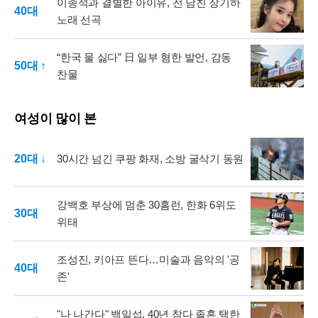
이종석과 결별한 아이유, 전 남친 장기하
40대
노래 선곡
“한국 물 싫다” 日 일부 혐한 발언, 감동
50대 ↑
찬물
여성이 많이 본
20대 ↓
30시간 넘긴 쿠팡 화재, 소방 굴삭기 동원
강백호 부상에 멈춘 30홈런, 한화 6위도
30대
위태
조성진, 키아프 뜬다…미술과 음악의 '공
40대
존'
"나 나간다" 백일섭, 40년 참다 졸혼 택한