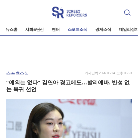
검
색
뉴스홈
사회&단신
엔터
스포츠소식
경제소식
데일리정
스포츠소식
기사입력 2026.05.14. 오후 06:23
"예외는 없다" 김연아 경고에도…발리예바, 반성 없
는 복귀 선언