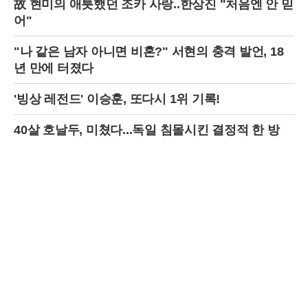
故 현미의 애틋했던 조카 사랑..한상진 "처음엔 안 믿
어"
"나 같은 남자 아니면 비혼?" 서현의 충격 발언, 18
년 만에 터졌다
'빙상 레전드' 이승훈, 또다시 1위 기록!
40살 호날두, 미쳤다...독일 침몰시킨 결정적 한 방