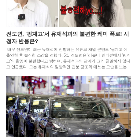
전도연, '핑계고'서 유재석과의 불편한 케미 폭로! 시
청자 반응은?
배우 전도연이 최근 유재석이 진행하는 유튜브 채널 콘텐츠 ‘핑계고’에
출연한 후 솔직한 소감을 전했다. 5일 전도연은 '리볼버' 인터뷰에서 '핑계
고'의 촬영이 불편했다고 밝히며, 유재석과의 관계가 그리 친밀하지 않다
고 언급했다. 그는 유재석의 일방적인 친분 강조와 애쓰는 모습을 보는
것이 불편했으며, 두 사람 사이에 사적인 대화나 친밀한 관계가 없었다고
설명했다.전도연은 "'요정재형'은 편하게 촬영했지만, '핑계고'는 정말 불
편했다"라고 말하며, "제가 리액션을 잘 못하고 유재석 씨가 애쓰는 걸 보
는 게 편하지 않았다"고 덧붙였다. 또 유재석과 핑계고를 찍고 나서 전화
번호를 교환하고 문자도 받았다고 해 웃음을 자아냈다.전도연의 솔직한
발언 이후, ‘핑계고’ 영상은 조회 수 348만 뷰를 기록하며 큰 인기를 끌었
다. 그러나 시청자들 사이에서 전도연의 태도에 대한 의견이 엇갈리고 있
다. 일부 시청자들은 전도연의 솔직함을 긍정적으로 평가하며, 유재석과
의 티키타카가 재미있었다고 반응했다. 반면, 다른 이들은 전도연의 태도
가 무례하다고 지적하며 비판의 목소리를 냈다.댓글에서 일부는 전도연
의 투명하고 솔직한 화법이 오히려 매력적이라고 평가하는 반면, 다른 이
들은 예능 프로그램과 맞지 않는다고 비판했다.