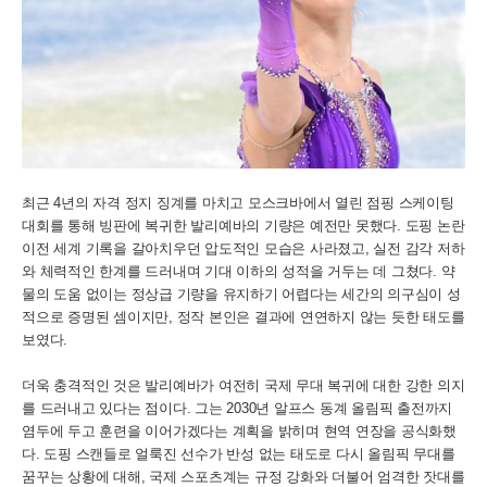
최근 4년의 자격 정지 징계를 마치고 모스크바에서 열린 점핑 스케이팅
대회를 통해 빙판에 복귀한 발리예바의 기량은 예전만 못했다. 도핑 논란
이전 세계 기록을 갈아치우던 압도적인 모습은 사라졌고, 실전 감각 저하
와 체력적인 한계를 드러내며 기대 이하의 성적을 거두는 데 그쳤다. 약
물의 도움 없이는 정상급 기량을 유지하기 어렵다는 세간의 의구심이 성
적으로 증명된 셈이지만, 정작 본인은 결과에 연연하지 않는 듯한 태도를
보였다.
더욱 충격적인 것은 발리예바가 여전히 국제 무대 복귀에 대한 강한 의지
를 드러내고 있다는 점이다. 그는 2030년 알프스 동계 올림픽 출전까지
염두에 두고 훈련을 이어가겠다는 계획을 밝히며 현역 연장을 공식화했
다. 도핑 스캔들로 얼룩진 선수가 반성 없는 태도로 다시 올림픽 무대를
꿈꾸는 상황에 대해, 국제 스포츠계는 규정 강화와 더불어 엄격한 잣대를