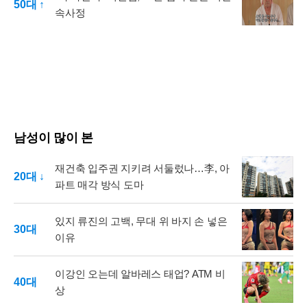
50대 ↑
속사정
남성이 많이 본
재건축 입주권 지키려 서둘렀나…李, 아
20대 ↓
파트 매각 방식 도마
있지 류진의 고백, 무대 위 바지 손 넣은
30대
이유
이강인 오는데 알바레스 태업? ATM 비
40대
상