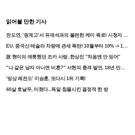
읽어볼 만한 기사
전도연, '핑계고'서 유재석과의 불편한 케미 폭로! 시청자 반
응은?
EU, 중국산 테슬라 차량에 관세 폭탄! 10월부터 10% -> 1
9%로 급등
故 현미의 애틋했던 조카 사랑..한상진 "처음엔 안 믿어"
"나 같은 남자 아니면 비혼?" 서현의 충격 발언, 18년 만에
터졌다
'빙상 레전드' 이승훈, 또다시 1위 기록!
40살 호날두, 미쳤다...독일 침몰시킨 결정적 한 방