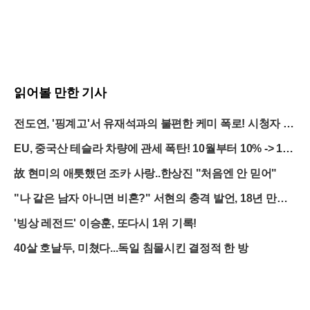
읽어볼 만한 기사
전도연, '핑계고'서 유재석과의 불편한 케미 폭로! 시청자 반
응은?
EU, 중국산 테슬라 차량에 관세 폭탄! 10월부터 10% -> 1
9%로 급등
故 현미의 애틋했던 조카 사랑..한상진 "처음엔 안 믿어"
"나 같은 남자 아니면 비혼?" 서현의 충격 발언, 18년 만에
터졌다
'빙상 레전드' 이승훈, 또다시 1위 기록!
40살 호날두, 미쳤다...독일 침몰시킨 결정적 한 방