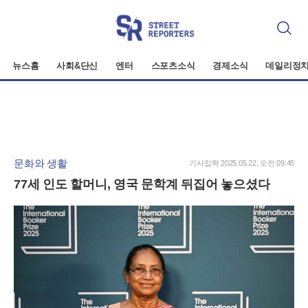
검
색
뉴스홈
사회&단신
엔터
스포츠소식
경제소식
데일리정
문화와 생활
기사입력 2025.05.22. 오전 09:45
77세 인도 할머니, 영국 문학계 뒤집어 놓으셨다