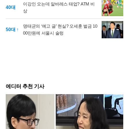
이강인 오는데 알바레스 태업? ATM 비
40대
상
명태균의 ‘예고 글’ 현실? 오세훈 벌금 10
50대 ↑
00만원에 서울시 술렁
에디터 추천 기사