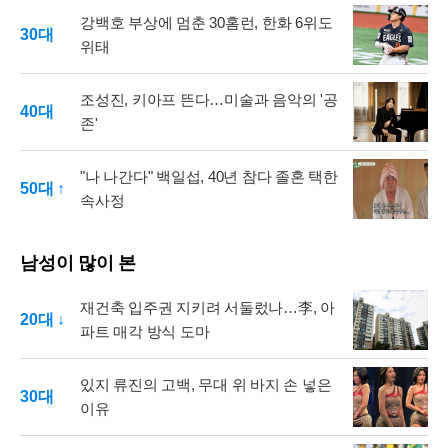
강백호 부상에 멈춘 30홈런, 한화 6위도
30대
위태
조성진, 키아프 뜬다…미술과 음악의 '공
40대
존'
"나 나간다" 백일섭, 40년 참다 졸혼 택한
50대 ↑
속사정
남성이 많이 본
재건축 입주권 지키려 서둘렀나…李, 아
20대 ↓
파트 매각 방식 도마
있지 류진의 고백, 무대 위 바지 손 넣은
30대
이유