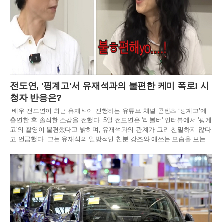
전도연, '핑계고'서 유재석과의 불편한 케미 폭로! 시
청자 반응은?
배우 전도연이 최근 유재석이 진행하는 유튜브 채널 콘텐츠 ‘핑계고’에
출연한 후 솔직한 소감을 전했다. 5일 전도연은 '리볼버' 인터뷰에서 '핑계
고'의 촬영이 불편했다고 밝히며, 유재석과의 관계가 그리 친밀하지 않다
고 언급했다. 그는 유재석의 일방적인 친분 강조와 애쓰는 모습을 보는
것이 불편했으며, 두 사람 사이에 사적인 대화나 친밀한 관계가 없었다고
설명했다.전도연은 "'요정재형'은 편하게 촬영했지만, '핑계고'는 정말 불
편했다"라고 말하며, "제가 리액션을 잘 못하고 유재석 씨가 애쓰는 걸 보
는 게 편하지 않았다"고 덧붙였다. 또 유재석과 핑계고를 찍고 나서 전화
번호를 교환하고 문자도 받았다고 해 웃음을 자아냈다.전도연의 솔직한
발언 이후, ‘핑계고’ 영상은 조회 수 348만 뷰를 기록하며 큰 인기를 끌었
다. 그러나 시청자들 사이에서 전도연의 태도에 대한 의견이 엇갈리고 있
다. 일부 시청자들은 전도연의 솔직함을 긍정적으로 평가하며, 유재석과