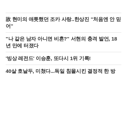
故 현미의 애틋했던 조카 사랑..한상진 "처음엔 안 믿
어"
"나 같은 남자 아니면 비혼?" 서현의 충격 발언, 18
년 만에 터졌다
'빙상 레전드' 이승훈, 또다시 1위 기록!
40살 호날두, 미쳤다...독일 침몰시킨 결정적 한 방