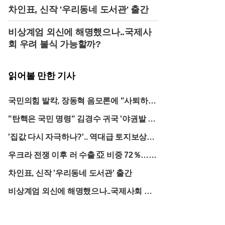
당 일각에서는 장 대표의 행보가 과거 강성 우파 정당
차인표, 신작 '우리동네 도서관' 출간
인 자유혁신당과 다를 바 없다는 비판까지 나오며, 선
거 패배 이후 당의 수습을 책임져야 할 대표가 오히려
비상계엄 외신에 해명했으나..국제사
혼란을 가중시키고 있다는 비토 정서가 확산하고 있
회 우려 불식 가능할까?
다. 선거 백서 발간이나 패인 분석 등 후속 조치 대신
당권 유지에만 급급하다는 지적이다.상대 진영인 더
불어민주당과의 대비도 장 대표를 궁지로 몰아넣고
있다. 선거에서 승리한 민주당 정청래 대표는 오히려
읽어볼 만한 기사
겸손한 자세로 승패 요인을 분석하기 위한 평가위원
회 구성과 백서 발간을 지시하며 발 빠른 행보를 보이
국민의힘 발칵, 장동혁 음모론에 "사퇴하
고 있다. 반면 장 대표는 선거 후 일주일이 지나도록
라"
당선자나 낙선자들과의 기본적인 면담조차 진행하지
"탄핵은 국민 명령" 김경수 귀국 '야권발 징
않은 채 장외 시위에만 몰두하고 있다는 비판을 받는
계 개편 신호?'
다. 영남권 중진 의원들 사이에서는 승리한 쪽보다 못
'집값 다시 자극하나?'.. 역대급 토지보상금
한 야당 지도부의 무능함이 보수 재건의 가장 큰 걸림
32조
돌이라는 쓴소리가 터져 나오고 있다.정치권에서는
우크라 전쟁 이후 러 수출 亞 비중 72％…유
장 대표의 이번 돌출 행동이 여야 협상 국면에도 찬물
럽은?
을 끼얹었다고 평가한다. 투표용지 부족 사태에 대한
차인표, 신작 '우리동네 도서관' 출간
국정조사와 특검 협상이 진행 중인 상황에서, 야당 대
표가 음모론을 들고 나오면서 협상의 동력이 상실될
비상계엄 외신에 해명했으나..국제사회 우
위기에 처했기 때문이다. 민주당은 이를 두고 국민의
려 불식 가능할까?
힘이 선거 불복을 위해 '윤 어게인'의 망령을 되살리려
한다며 공세의 수위를 높이고 있다. 결과적으로 장 대