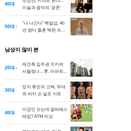
조성진, 키아프 뜬다…
40대
미술과 음악의 '공존'
"나 나간다" 백일섭, 40
50대 ↑
년 참다 졸혼 택한 속사
정
남성이 많이 본
재건축 입주권 지키려
20대 ↓
서둘렀나…李, 아파트
매각 방식 도마
있지 류진의 고백, 무대
30대
위 바지 손 넣은 이유
이강인 오는데 알바레스
40대
태업? ATM 비상