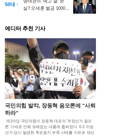
명태균의 ‘예고 글’ 현
50대 ↑
실? 오세훈 벌금 1000만
원에 서울시 술렁
에디터 추천 기사
국민의힘 발칵, 장동혁 음모론에 "사퇴
하라"
제1야당 국민의힘이 장동혁 대표의 '부정선거 음모
론' 가세로 인해 유례없는 내홍에 휩싸였다. 6·3 지방
선거 당시 발생한 투표용지 부족 사태를 이유로 재선