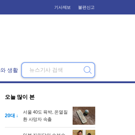
기사제보
불편신고
와 생활
검
색
오늘 많이 본
서울 40도 육박, 온열질
20대 ↓
환 사망자 속출