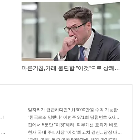
마른기침,가래 불편함 "이것"으로 상쾌해
져!
일자리가 급급하다면? 月3000만원 수익 가능한 이 "자격증"
.!
"한국로또 망했다" 이번주 971회 당첨번호 6자리 모두 유출..
로 인생역전
집에서 5분만 "이것"해라! 피부개선 효과가 바로 나타난다!!
신가전" 선착순 100% 무료 경품지원!!
현재 국내 주식시장 "이것"최고치 경신...당장 매수해라!!
세요. 간단치료법 나왔다!
"관절, 연골" 통증 연골 99%재생, 병원 안가도돼... "충격"