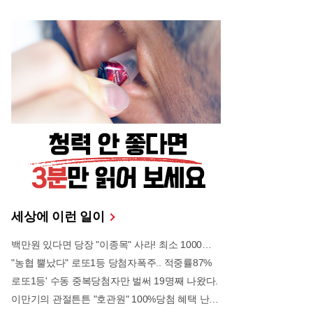
표의 행보가 여권에게 반격의 빌미를 제공하고, 야당
이 제기한 정당한 선거 관리 부실 의혹마저 음모론으
로 치부되게 만들었다는 비난이 쏟아지고 있다.장 대
표의 과거 행적들 또한 다시금 도마 위에 오르며 사퇴
압박을 가중시키고 있다. 연초 한동훈 의원 제명 사태
부터 대통령의 내란 혐의에 대한 부적절한 옹호 발언,
그리고 외교적 성과 없는 '빈손 방미' 논란까지 겹치며
리더십은 이미 바닥을 쳤다는 분석이다. 당 관계자들
은 장 대표가 사퇴를 거부하고 음모론에 매몰될수록
국민의힘의 수권 정당 이미지는 회복 불가능한 타격
을 입을 것이라고 경고하고 있다. 보수 진영의 미래를
위해 지도부 총사퇴를 포함한 근본적인 인적 쇄신이
필요하다는 목소리가 6·10 만세운동 기념일의 정국을
뜨겁게 달구고 있다.
세상에 이런 일이
백만원 있다면 당장 "이종목" 사라! 최소 1000배 이상 증가...충격!!
"농협 뿔났다" 로또1등 당첨자폭주.. 적중률87%
로또1등' 수동 중복당첨자만 벌써 19명째 나왔다.
이만기의 관절튼튼 "호관원" 100%당첨 혜택 난리나!!