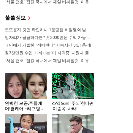
“서울 천호” 집값 국내에서 제일 비싸질것..이유는?
쏠쏠정보
로또용지 뒷면 확인하니 1등당첨 비밀열쇠 발견돼
일자리가 급급하다면? 月3000만원 수익 가능한 이 "자격증" 주목받고 있어..
대만에서 개발한 "정력캔디" 지속시간 3일! 충격!
월3천만원 수입 가져가는 '이 자격증' 지원자 몰려!
“서울 천호” 집값 국내에서 제일 비싸질것..이유는?
완벽한 모공,주름케
소액으로 '주식'한다면
 주목받고 있어..
어!홈케어 ~리프팅모
'이종목' 사라!
.관계자 실수로 "비상"!
공팩