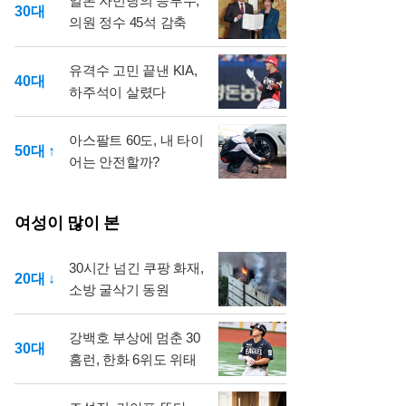
일본 자민당의 승부수,
30대
의원 정수 45석 감축
유격수 고민 끝낸 KIA,
40대
하주석이 살렸다
아스팔트 60도, 내 타이
50대 ↑
어는 안전할까?
여성이 많이 본
30시간 넘긴 쿠팡 화재,
20대 ↓
소방 굴삭기 동원
강백호 부상에 멈춘 30
30대
홈런, 한화 6위도 위태