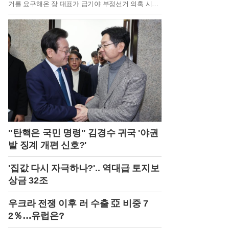
거를 요구해온 장 대표가 급기야 부정선거 의혹 시위
에 직접 참여하며 태극기와 피켓을 흔드는 모습이 포
착되었기 때문이다. 장 대표는 전날 서울 송파구에서
열린 시위에 모자와 마스크로 얼굴을 가린 채 비공개
로 참석했으나, 현장 유튜브 방송을 통해 '당일투표 수
개표'와 '부정선거' 문구가 적힌 피켓을 든 사실이 밝혀
졌다. 이는 단순한 선거 관리 부실 지적을 넘어 선거
결과 자체를 부정하는 행보로 해석되어 당 안팎에 큰
충격을 주고 있다.장 대표는 이번 사태에 대해 과학적
확률을 근거로 내세우며 자신의 주장을 굽히지 않고
있다. 그는 인천과 전남광주 등 일부 지역에서 관내
사전투표 득표수가 일치하는 이른바 '쌍둥이 득표' 현
상이 나타난 것을 두고, 지구가 멸망할 때까지 일어나
기 힘든 우연이라며 부정선거의 증거라고 주장했다.
"탄핵은 국민 명령" 김경수 귀국 '야권
기자들과 만난 자리에서도 용어의 선택보다는 의혹
발 징계 개편 신호?'
해소가 중요하다며 시위 참여를 정당화했다. 하지만
이러한 주장은 과거 보수 진영 일부에서 제기되어 당
'집값 다시 자극하나?'.. 역대급 토지보
의 외연 확장을 가로막았던 음모론과 궤를 같이한다
는 점에서 당내 합리적 보수층의 강한 반발을 사고 있
상금 32조
다.국민의힘 지도부와 의원들 사이에서는 자조 섞인
비판과 함께 장 대표의 자질론이 급부상하고 있다. 당
우크라 전쟁 이후 러 수출 亞 비중 7
내 인사들은 투표권 침해에 대한 항의는 정당할 수 있
2％…유럽은?
으나, 제1야당 대표가 극단적인 음모론자들과 손을
잡는 것은 차원이 다른 문제라고 입을 모은다. 특히