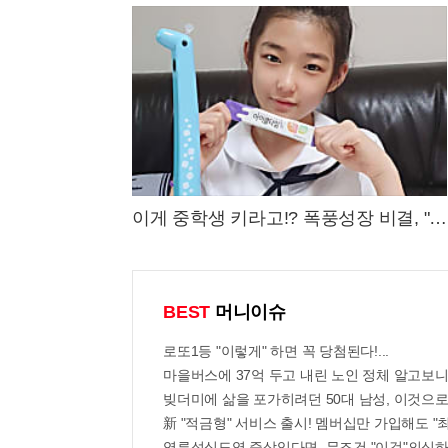
이게 중학생 키라고!? 폭풍성장 비결, "이
것"
BEST
머니이슈
로또1등 "이렇게" 하면 꼭 당첨된다!...
마을버스에 37억 두고 내린 노인 정체 알고보니.
빚더미에 삶을 포가히려던 50대 남성, 이것으
新 "적금형" 서비스 출시! 멤버십만 가입해도 "최
역류성식도염 증상있다면, 무조건 "이것"의심하